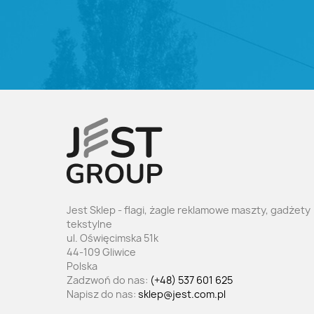
Jest Sklep - flagi, żagle reklamowe maszty, gadżety
tekstylne
ul. Oświęcimska 51k
44-109 Gliwice
Polska
Zadzwoń do nas:
(+48) 537 601 625
Napisz do nas:
sklep@jest.com.pl