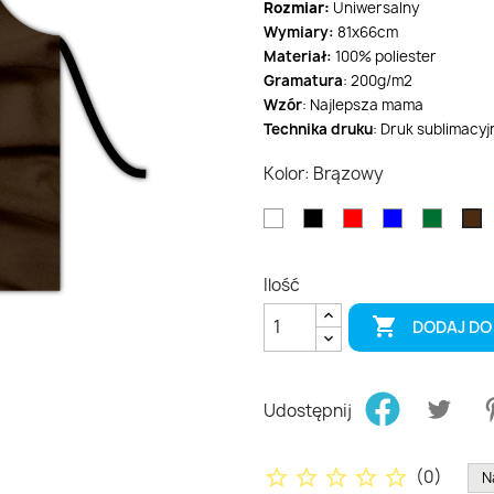
Rozmiar:
Uniwersalny
Wymiary:
81x66cm
Materiał:
100% poliester
Gramatura
: 200g/m2
Wzór
: Najlepsza mama
Technika druku
: Druk sublimacyj
Kolor: Brązowy
Biały
Czarny
Czerwony
Niebieski
Zielon
B
Ilość

DODAJ DO
Udostępnij
star_border
star_border
star_border
star_border
star_border
(
0
)
N