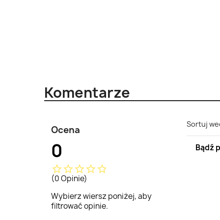
Komentarze
Sortuj we
Ocena
0
Bądź p
star_border
star_border
star_border
star_border
star_border
(0 Opinie)
Wybierz wiersz poniżej, aby
filtrować opinie.