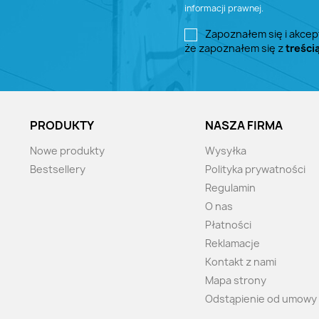
informacji prawnej.
Zapoznałem się i akcep
że zapoznałem się z
treści
PRODUKTY
NASZA FIRMA
Nowe produkty
Wysyłka
Bestsellery
Polityka prywatności
Regulamin
O nas
Płatności
Reklamacje
Kontakt z nami
Mapa strony
Odstąpienie od umowy