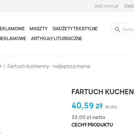
Jest.com.pl
Zadz
REKLAMOWE
MASZTY
GADŻETY TEKSTYLNE
search
 REKLAMOWE
ARTYKUŁY LITURGICZNE
y
Fartuch kuchenny - najlepsza mama
FARTUCH KUCHEN
40,59 zł
Brutto
33,00 zł
netto
CECHY PRODUKTU