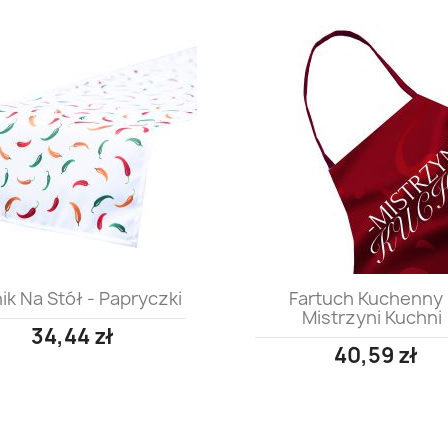
Szybki podgląd
Szybki podgląd


ik Na Stół - Papryczki
Fartuch Kuchenny 
Mistrzyni Kuchni
34,44 zł
40,59 zł