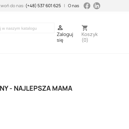
LinkedIn
Facebook
woń do nas:
(+48) 537 601 625
|
O nas

shopping_cart
Zaloguj
Koszyk
się
(0)
NY - NAJLEPSZA MAMA