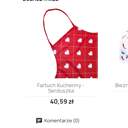
Szybki podgląd

Fartuch Kuchenny -
Bieżn
Serduszka
40,59 zł
Komentarze (0)