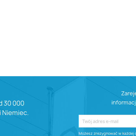
Zarej
informacj
d 30 000
 i Niemiec.
Możesz zrezygnować w każdej ch