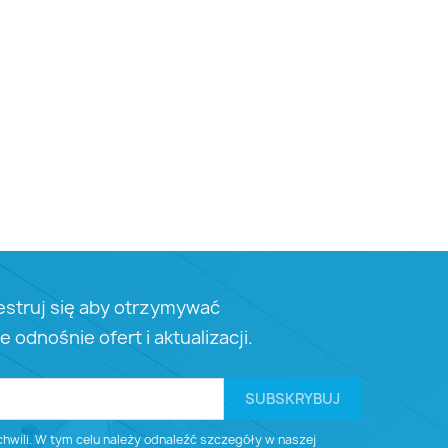
estruj się aby otrzymywać
e odnośnie ofert i aktualizacji.
wili. W tym celu należy odnaleźć szczegóły w naszej