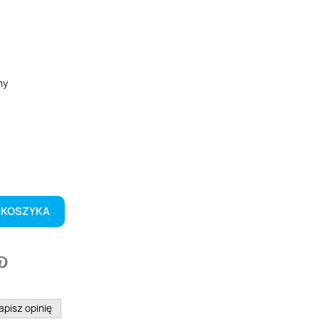
ny
y
rązowy
 KOSZYKA
apisz opinię