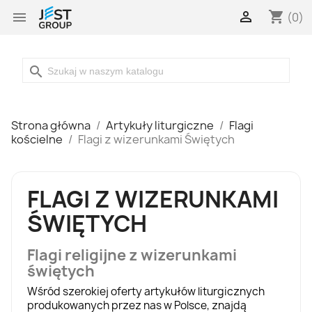

shopping_cart

(0)
search
Strona główna
Artykuły liturgiczne
Flagi
kościelne
Flagi z wizerunkami Świętych
FLAGI Z WIZERUNKAMI
ŚWIĘTYCH
Flagi religijne z wizerunkami
świętych
Wśród szerokiej oferty
artykułów liturgicznych
produkowanych przez nas w Polsce, znajdą