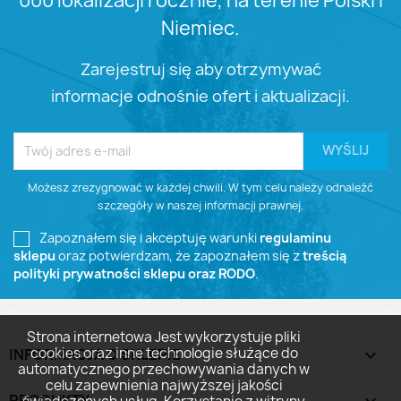
000 lokalizacji rocznie, na terenie Polski i
Niemiec.
Zarejestruj się aby otrzymywać
informacje odnośnie ofert i aktualizacji.
Możesz zrezygnować w każdej chwili. W tym celu należy odnaleźć
szczegóły w naszej informacji prawnej.
Zapoznałem się i akceptuję warunki
regulaminu
sklepu
oraz potwierdzam, że zapoznałem się z
treścią
polityki prywatności sklepu oraz RODO
.
Strona internetowa Jest wykorzystuje pliki
cookies oraz inne technologie służące do
INFORMACJA O SKLEPIE
keyboard_arrow_down
automatycznego przechowywania danych w
celu zapewnienia najwyższej jakości
PRODUKTY
