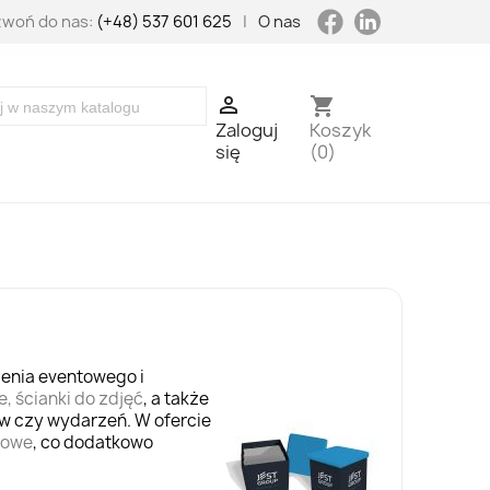
LinkedIn
Facebook
woń do nas:
(+48) 537 601 625
|
O nas

shopping_cart
Zaloguj
Koszyk
się
(0)
enia eventowego i
, ścianki do zdjęć
, a także
 czy wydarzeń. W ofercie
mowe
, co dodatkowo