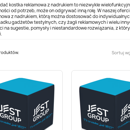
idać kostka reklamowa z nadrukiem to niezwykle wielofunkcyj
ności od potrzeb, może on odgrywać inną rolę. W naszej oferci
mowa z nadrukiem, którą można dostosować do indywidualnych
padku
gadżetów testylnych
, czy
żagli reklamowych
i wielu inn
ci na sugestie, pomysły i niestandardowe rozwiązania, z który
i.
produktów.
Sortuj wg