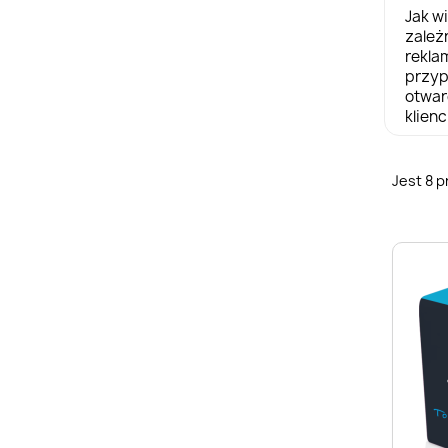
Jak w
zależ
rekla
przy
otwar
klienc
Jest 8 