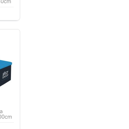
50cm
d
a
100cm