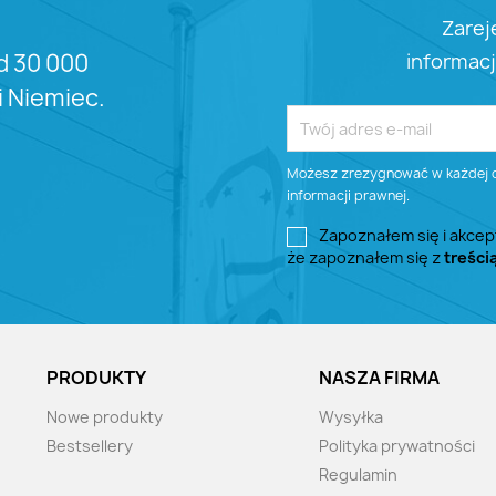
Zarej
informacj
d 30 000
 i Niemiec.
Możesz zrezygnować w każdej ch
informacji prawnej.
Zapoznałem się i akcep
że zapoznałem się z
treści
PRODUKTY
NASZA FIRMA
Nowe produkty
Wysyłka
Bestsellery
Polityka prywatności
Regulamin