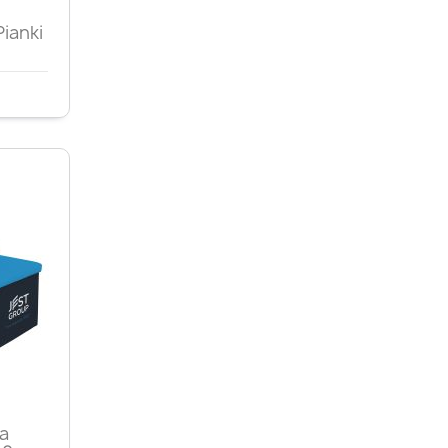
d
ianki
d
a