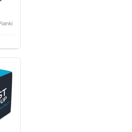
d
ianki