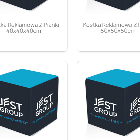
Szybki podgląd
Szybki podglą


ka Reklamowa Z Pianki
Kostka Reklamowa Z P
40x40x40cm
50x50x50cm