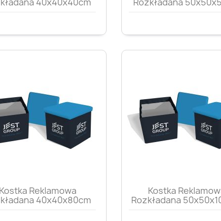
kładana 40x40x40cm
Rozkładana 50x50x
Szybki podgląd
Szybki podglą


Kostka Reklamowa
Kostka Reklamow
kładana 40x40x80cm
Rozkładana 50x50x