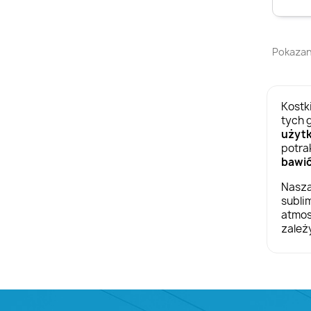
Pokazano
Kostk
tych 
użyt
potra
bawi
Nasza
subli
atmos
zależ