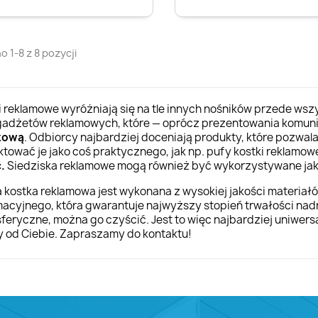
 1-8 z 8 pozycji
i reklamowe wyróżniają się na tle innych nośników przede ws
gadżetów reklamowych, które — oprócz prezentowania komun
kową
. Odbiorcy najbardziej doceniają produkty, które pozwala
ktować je jako coś praktycznego, jak np. pufy kostki reklamowe
ć.
Siedziska reklamowe mogą również być wykorzystywane jako
 kostka reklamowa jest wykonana z wysokiej jakości materia
macyjnego, która gwarantuje najwyższy stopień trwałości nadru
feryczne, można go czyścić. Jest to więc najbardziej uniwers
y od Ciebie. Zapraszamy do kontaktu!