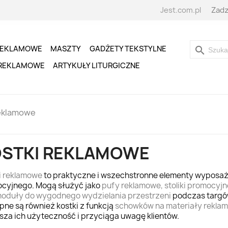
Jest.com.pl
Zadz
REKLAMOWE
MASZTY
GADŻETY TEKSTYLNE
search
 REKLAMOWE
ARTYKUŁY LITURGICZNE
reklamowe
STKI REKLAMOWE
i reklamowe
to praktyczne i wszechstronne elementy wyposaż
cyjnego. Mogą służyć jako
pufy reklamowe, stoliki promocyjne
oduły do wygodnego wydzielania przestrzeni
podczas targów
pne są również kostki z funkcją
schowków na materiały rekla
sza ich użyteczność i przyciąga uwagę klientów.