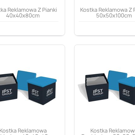
Szybki podgląd
Szybki podglą


ka Reklamowa Z Pianki
Kostka Reklamowa Z P
40x40x80cm
50x50x100cm
Szybki podgląd
Szybki podglą


Kostka Reklamowa
Kostka Reklamow