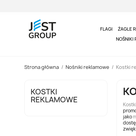
FLAGI
ŻAGLE 
NOŚNIKI
Strona główna
Nośniki reklamowe
Kostki 
KO
KOSTKI
REKLAMOWE
Kostk
promo
jako
m
dostę
zwięk