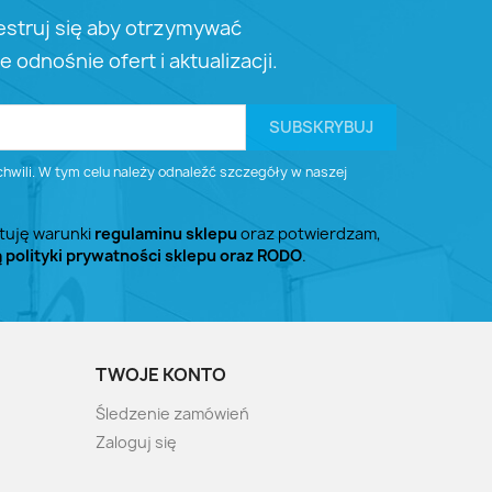
estruj się aby otrzymywać
e odnośnie ofert i aktualizacji.
wili. W tym celu należy odnaleźć szczegóły w naszej
tuję warunki
regulaminu sklepu
oraz potwierdzam,
ą polityki prywatności sklepu oraz RODO
.
TWOJE KONTO
Śledzenie zamówień
Zaloguj się