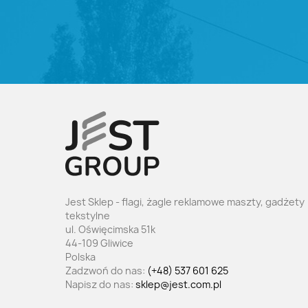
Jest Sklep - flagi, żagle reklamowe maszty, gadżety
tekstylne
ul. Oświęcimska 51k
44-109 Gliwice
Polska
Zadzwoń do nas:
(+48) 537 601 625
Napisz do nas:
sklep@jest.com.pl