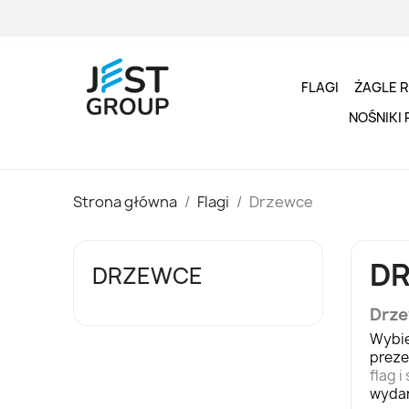
FLAGI
ŻAGLE 
NOŚNIKI
Strona główna
Flagi
Drzewce
D
DRZEWCE
Drze
Wybi
preze
flag 
wydar