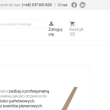
LinkedIn
Facebook
woń do nas:
(+48) 537 601 625
|
O nas

shopping_cart
Zaloguj
Koszyk
się
(0)
zeb
i zadbaj o profesjonalną
sokiej jakości drzewce do
stości państwowych,
az eventów plenerowych.