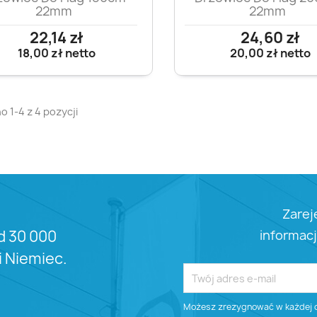
22mm
22mm
22,14 zł
24,60 zł
18,00 zł
netto
20,00 zł
netto
 1-4 z 4 pozycji
Zarej
informacj
d 30 000
 i Niemiec.
Możesz zrezygnować w każdej ch