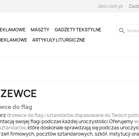
Jest.com.pl
Zadz
REKLAMOWE
MASZTY
GADŻETY TEKSTYLNE
search
 REKLAMOWE
ARTYKUŁY LITURGICZNE
RZEWCE
wce do flag
erz
drzewce do flag i sztandarów dopasowane do Twoich potr
ntację swojej flagi podczas każdej uroczystości.Oferujemy
wy
i sztandarów
, które doskonale sprawdzają się podczas uroczy
zeń firmowych, pocztów sztandarowych, szkół, instytucji or