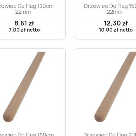
Szybki podgląd
Szybki podglą


zewiec Do Flag 120cm
Drzewiec Do Flag 1
22mm
22mm
8,61 zł
12,30 zł
7,00 zł
netto
10,00 zł
netto
Szybki podgląd
Szybki podglą


zewiec Do Flag 180cm
Drzewiec Do Flag 2