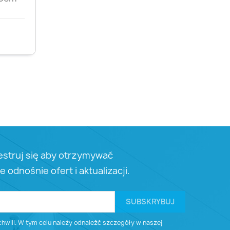
estruj się aby otrzymywać
e odnośnie ofert i aktualizacji.
wili. W tym celu należy odnaleźć szczegóły w naszej