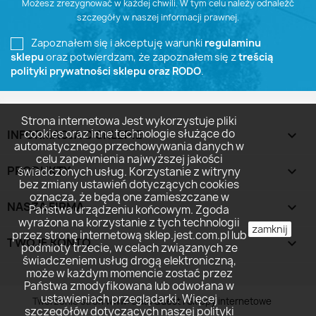
Możesz zrezygnować w każdej chwili. W tym celu należy odnaleźć
szczegóły w naszej informacji prawnej.
Zapoznałem się i akceptuję warunki
regulaminu
sklepu
oraz potwierdzam, że zapoznałem się z
treścią
polityki prywatności sklepu oraz RODO
.
Strona internetowa Jest wykorzystuje pliki
cookies oraz inne technologie służące do
INFORMACJA O SKLEPIE
keyboard_arrow_down
automatycznego przechowywania danych w
celu zapewnienia najwyższej jakości
PRODUKTY

świadczonych usług. Korzystanie z witryny
bez zmiany ustawień dotyczących cookies
oznacza, że będą one zamieszczane w
NASZA FIRMA

Państwa urządzeniu końcowym. Zgoda
wyrażona na korzystanie z tych technologii
zamknij
przez stronę internetową sklep.jest.com.pl lub
TWOJE KONTO

podmioty trzecie, w celach związanych ze
świadczeniem usług drogą elektroniczną,
może w każdym momencie zostać przez
Państwa zmodyfikowana lub odwołana w
ustawieniach przeglądarki. Więcej
Tworzenie stron www:
Data Quest | Sklepy internetowe
szczegółów dotyczących naszej polityki