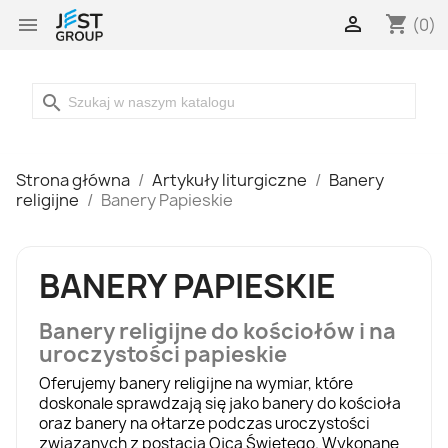

shopping_cart

(0)
search
Strona główna
Artykuły liturgiczne
Banery
religijne
Banery Papieskie
BANERY PAPIESKIE
Banery religijne do kościołów i na
uroczystości papieskie
Oferujemy
banery religijne
na wymiar, które
doskonale sprawdzają się jako banery do kościoła
oraz banery na ołtarze podczas uroczystości
związanych z postacią Ojca Świętego. Wykonane