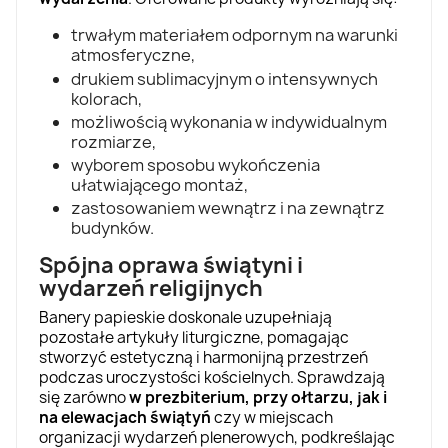
trwałym materiałem odpornym na warunki
atmosferyczne,
drukiem sublimacyjnym o intensywnych
kolorach,
możliwością wykonania w indywidualnym
rozmiarze,
wyborem sposobu wykończenia
ułatwiającego montaż,
zastosowaniem wewnątrz i na zewnątrz
budynków.
Spójna oprawa świątyni i
wydarzeń religijnych
Banery papieskie doskonale uzupełniają
pozostałe
artykuły liturgiczne
, pomagając
stworzyć estetyczną i harmonijną przestrzeń
podczas uroczystości kościelnych. Sprawdzają
się zarówno
w prezbiterium, przy ołtarzu, jak i
na elewacjach świątyń
czy w miejscach
organizacji wydarzeń plenerowych, podkreślając