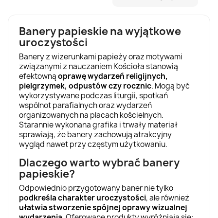
Banery papieskie na wyjątkowe
uroczystości
Banery z wizerunkami papieży oraz motywami
związanymi z nauczaniem Kościoła stanowią
efektowną
oprawę wydarzeń religijnych,
pielgrzymek, odpustów czy rocznic
. Mogą być
wykorzystywane podczas liturgii, spotkań
wspólnot parafialnych oraz wydarzeń
organizowanych na placach kościelnych.
Starannie wykonana grafika i trwały materiał
sprawiają, że banery zachowują atrakcyjny
wygląd nawet przy częstym użytkowaniu.
Dlaczego warto wybrać banery
papieskie?
Odpowiednio przygotowany baner nie tylko
podkreśla charakter uroczystości
, ale również
ułatwia stworzenie spójnej oprawy wizualnej
wydarzenia
. Oferowane produkty wyróżniają się: