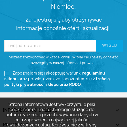
Niemiec.
Zarejestruj się aby otrzymywać
informacje odnośnie ofert i aktualizacji.
Możesz zrezygnować w każdej chwili. W tym celu należy odnaleźć
szczegóły w naszej informacji prawnej.
Zapoznałem się i akceptuję warunki
regulaminu
sklepu
oraz potwierdzam, że zapoznałem się z
treścią
polityki prywatności sklepu oraz RODO
.
Strona internetowa Jest wykorzystuje pliki
cookies oraz inne technologie służące do
INFORMACJA O SKLEPIE
keyboard_arrow_down
automatycznego przechowywania danych w
celu zapewnienia najwyższej jakości
PRODUKTY

świadczonych usług. Korzystanie z witryny