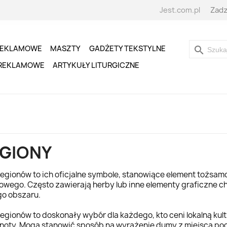
Jest.com.pl
Zadz
REKLAMOWE
MASZTY
GADŻETY TEKSTYLNE
search
 REKLAMOWE
ARTYKUŁY LITURGICZNE
GIONY
 regionów to ich oficjalne symbole, stanowiące element tożsam
rowego. Często zawierają herby lub inne elementy graficzne c
o obszaru.
regionów to doskonały wybór dla każdego, kto ceni lokalną kultu
noty. Mogą stanowić sposób na wyrażenie dumy z miejsca po