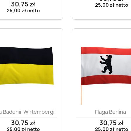
30,75 zł
25,00 zł
netto
25,00 zł
netto
Szybki podgląd
Szybki podglą


a Badenii-Wirtembergii
Flaga Berlina
30,75 zł
30,75 zł
25,00 zł
netto
25,00 zł
netto