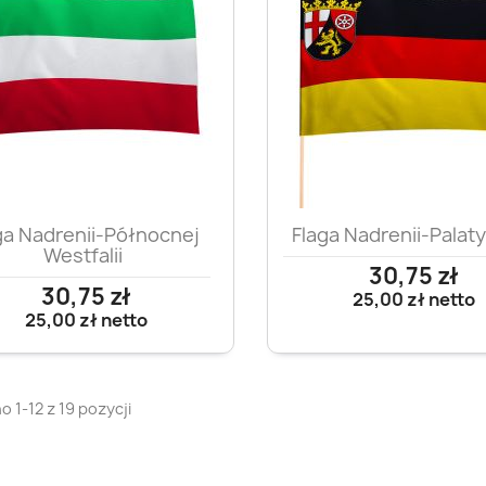
Szybki podgląd
Szybki podglą


ga Nadrenii-Północnej
Flaga Nadrenii-Palat
Westfalii
30,75 zł
30,75 zł
25,00 zł
netto
25,00 zł
netto
 1-12 z 19 pozycji