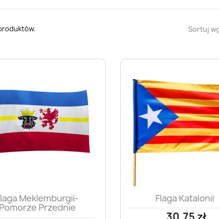
 produktów.
Sortuj wg
Szybki podgląd
Szybki podglą


laga Meklemburgii-
Flaga Katalonii
Pomorze Przednie
30,75 zł