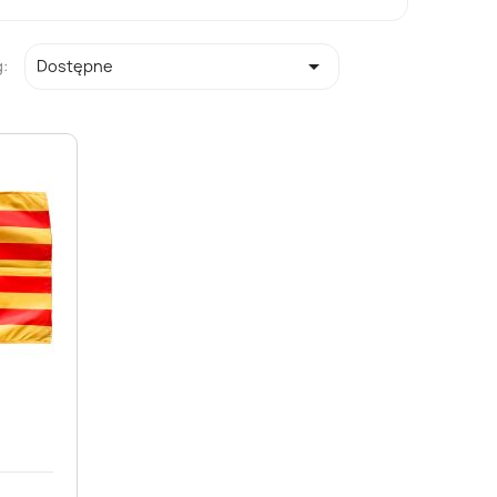

:
Dostępne
d