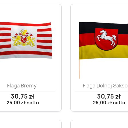
Szybki podgląd
Szybki podglą


Flaga Bremy
Flaga Dolnej Sakso
30,75 zł
30,75 zł
25,00 zł
netto
25,00 zł
netto