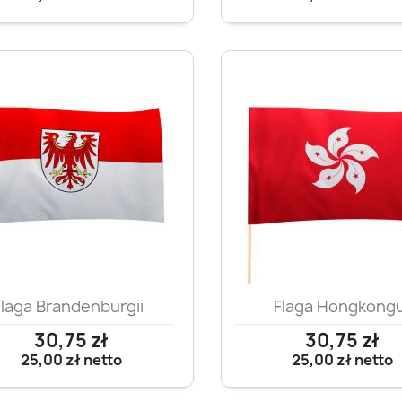
Szybki podgląd
Szybki podglą


Flaga Brandenburgii
Flaga Hongkong
30,75 zł
30,75 zł
25,00 zł
netto
25,00 zł
netto