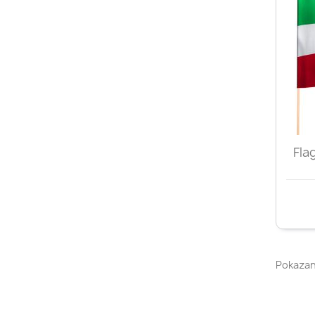
Fla
Pokazano