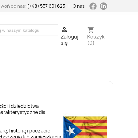
LinkedIn
Facebook
woń do nas:
(+48) 537 601 625
|
O nas

shopping_cart
Zaloguj
Koszyk
się
(0)
ości i dziedzictwa
harakterystyczne dla
rę, historię i poczucie
chodzenia lub zamieszkania