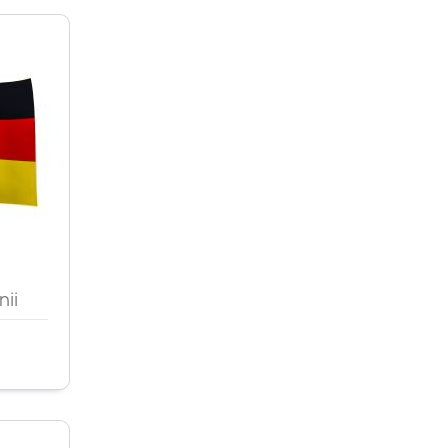
d
nii