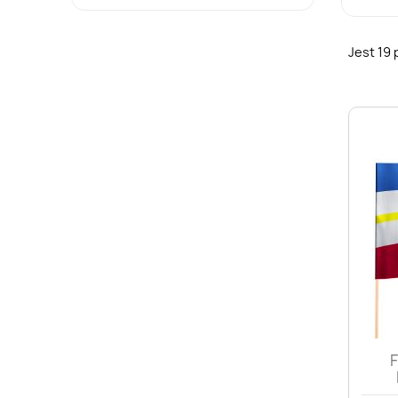
Jest 19
F