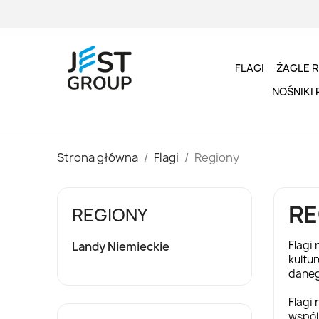
FLAGI
ŻAGLE 
NOŚNIKI
Strona główna
Flagi
Regiony
RE
REGIONY
Flagi
Landy Niemieckie
kultu
daneg
Flagi 
wspól