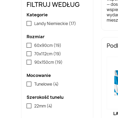
FILTRUJ WEDŁUG
— dos
wspie
Kategorie
wydar
miesz
Landy Niemieckie
(17)
Rozmiar
Pod
60x90cm
(19)
70x112cm
(19)
90x150cm
(19)
Mocowanie
Tunelowe
(4)
Szerokość tunelu
22mm
(4)
L