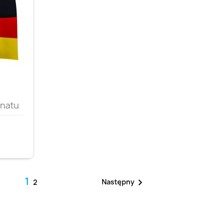
d
ynatu
1

Następny
2