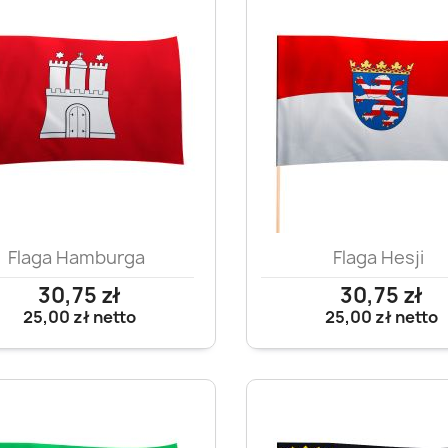
Szybki podgląd
Szybki podglą


Flaga Hamburga
Flaga Hesji
30,75 zł
30,75 zł
25,00 zł
netto
25,00 zł
netto