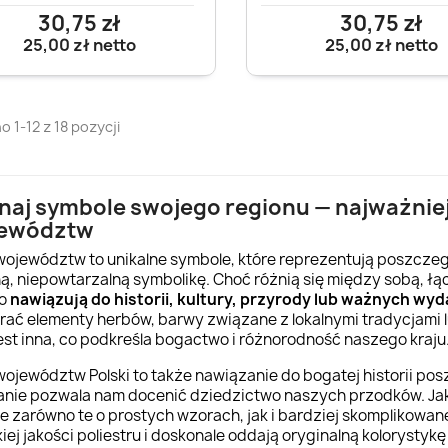
30,75 zł
30,75 zł
25,00 zł
netto
25,00 zł
netto
 1-12 z 18 pozycji
naj symbole swojego regionu — najważniej
ewództw
 województw to unikalne symbole, które reprezentują poszczegó
ą, niepowtarzalną symbolikę. Choć różnią się między sobą, łą
to
nawiązują do historii, kultury, przyrody lub ważnych w
rać elementy herbów, barwy związane z lokalnymi tradycjami 
jest inna, co podkreśla bogactwo i różnorodność naszego kraju
 województw Polski to także nawiązanie do bogatej historii po
nie pozwala nam docenić dziedzictwo naszych przodków. Ja
ie zarówno te o prostych wzorach, jak i bardziej skomplikowan
ej jakości poliestru i doskonale oddają oryginalną kolorystyk