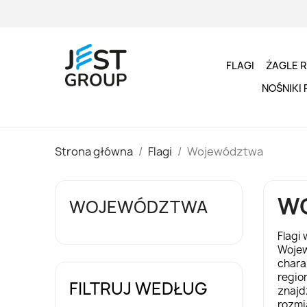
FLAGI
ŻAGLE 
NOŚNIKI
Strona główna
Flagi
Województwa
W
WOJEWÓDZTWA
Flagi
Wojew
chara
regio
FILTRUJ WEDŁUG
znajd
rozmi