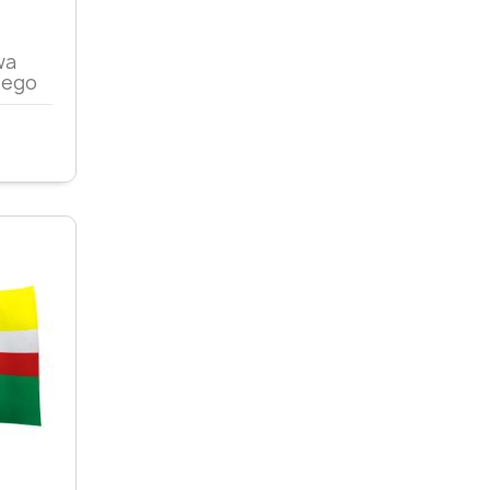
d
wa
iego