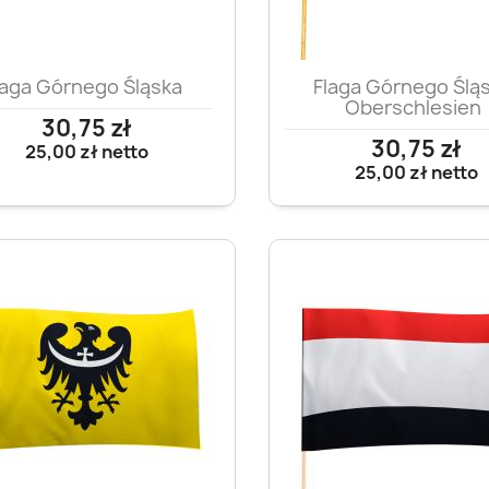
Szybki podgląd
Szybki podglą


laga Górnego Śląska
Flaga Górnego Ślą
Oberschlesien
30,75 zł
30,75 zł
25,00 zł
netto
25,00 zł
netto