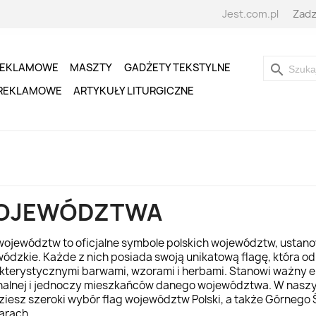
Jest.com.pl
Zadz
REKLAMOWE
MASZTY
GADŻETY TEKSTYLNE
search
 REKLAMOWE
ARTYKUŁY LITURGICZNE
OJEWÓDZTWA
 województw to oficjalne symbole polskich województw, ustano
ódzkie. Każde z nich posiada swoją unikatową flagę, która o
kterystycznymi barwami, wzorami i herbami. Stanowi ważny 
nalnej i jednoczy mieszkańców danego województwa. W nas
ziesz szeroki wybór flag województw Polski, a także Górnego 
arach.