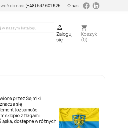
LinkedIn
Facebook
woń do nas:
(+48) 537 601 625
|
O nas

shopping_cart
Zaloguj
Koszyk
się
(0)
wione przez Sejmiki
dznacza się
element tożsamości
zym
sklepie z flagami
Śląska, dostępne w różnych