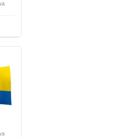
d
wa
d
wa