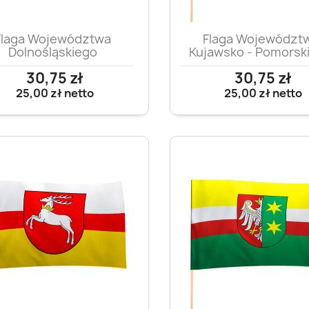
Szybki podgląd
Szybki podglą


Flaga Województwa
Flaga Województ
Dolnośląskiego
Kujawsko - Pomorsk
30,75 zł
30,75 zł
25,00 zł
netto
25,00 zł
netto