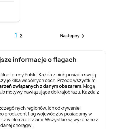
1

Następny
2
sze informacje o flagach
lne tereny Polski. Każda z nich posiada swoją
czy je kilka wspólnych cech. Przede wszystkim
ydarzeń związanych z danym obszarem
. Mogą
lub motywy nawiązujące do krajobrazu. Każda z
.
szczególnych regionów. Ich odkrywanie i
ko producent flag województw posiadamy w
e, z wieloma detalami. Wszystkie są wykonane z
ę danej chorągwi.