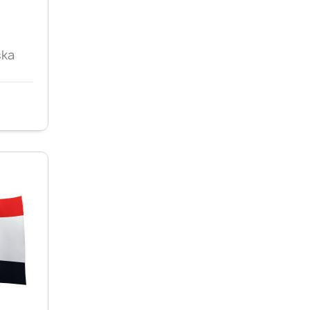
d
ska