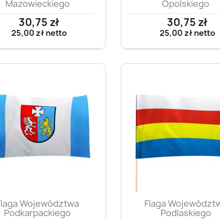
Mazowieckiego
Opolskiego
30,75 zł
30,75 zł
25,00 zł
netto
25,00 zł
netto
Szybki podgląd
Szybki podglą


Flaga Województwa
Flaga Województ
Podkarpackiego
Podlaskiego