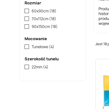
Rozmiar
Produ
60x90cm
(18)
histor
produ
70x112cm
(18)
wojew
90x150cm
(18)
Mocowanie
Jest 18
Tunelowe
(4)
Szerokość tunelu
22mm
(4)