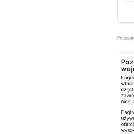
Pokazano
Poz
woj
Flagi
własn
częs
zawie
nich 
Flagi
używa
oferc
wysoki