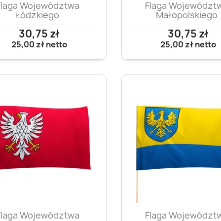
Szybki podgląd
Szybki podglą


Flaga Województwa
Flaga Województ
Łódzkiego
Małopolskiego
30,75 zł
30,75 zł
25,00 zł
netto
25,00 zł
netto
Szybki podgląd
Szybki podglą


Flaga Województwa
Flaga Województ