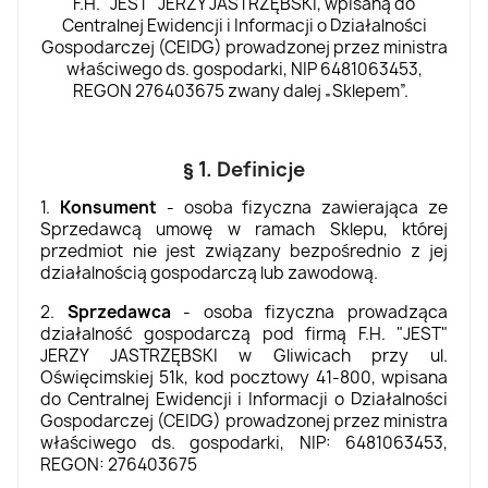
F.H. "JEST" JERZY JASTRZĘBSKI, wpisaną do
Centralnej Ewidencji i Informacji o Działalności
Gospodarczej (CEIDG) prowadzonej przez ministra
właściwego ds. gospodarki, NIP 6481063453,
REGON 276403675 zwany dalej „Sklepem”.
§ 1. Definicje
1.
Konsument
- osoba fizyczna zawierająca ze
Sprzedawcą umowę w ramach Sklepu, której
przedmiot nie jest związany bezpośrednio z jej
działalnością gospodarczą lub zawodową.
2.
Sprzedawca
- osoba fizyczna prowadząca
działalność gospodarczą pod firmą F.H. "JEST"
JERZY JASTRZĘBSKI w Gliwicach przy ul.
Oświęcimskiej 51k, kod pocztowy 41-800, wpisana
do Centralnej Ewidencji i Informacji o Działalności
Gospodarczej (CEIDG) prowadzonej przez ministra
właściwego ds. gospodarki, NIP: 6481063453,
REGON: 276403675