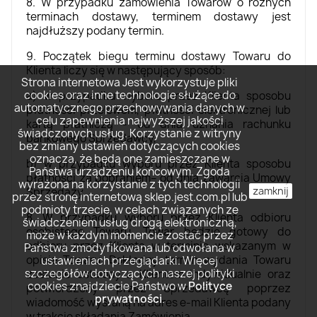
8. W przypadku zamówienia Towarów o różnych
terminach dostawy, terminem dostawy jest
najdłuższy podany termin.
9. Początek biegu terminu dostawy Towaru do
Klienta liczy się w następujący sposób:
Strona internetowa Jest wykorzystuje pliki
cookies oraz inne technologie służące do
a) w przypadku wyboru przez Klienta sposobu
automatycznego przechowywania danych w
płatności przelewem, płatności elektronicznej lub
celu zapewnienia najwyższej jakości
kartą płatniczą - od dnia uznania rachunku
świadczonych usług. Korzystanie z witryny
bankowego Sprzedawcy,
bez zmiany ustawień dotyczących cookies
oznacza, że będą one zamieszczane w
b) w przypadku wyboru przez Klienta sposobu
Państwa urządzeniu końcowym. Zgoda
płatności za pobraniem– od dnia zawarcia Umowy
wyrażona na korzystanie z tych technologii
zamknij
Sprzedaży.
przez stronę internetową sklep.jest.com.pl lub
podmioty trzecie, w celach związanych ze
8. W przypadku wyboru przez Klienta odbioru
świadczeniem usług drogą elektroniczną,
osobistego Towaru, Towar będzie gotowy do
może w każdym momencie zostać przez
odbioru przez Klienta w terminie wskazanym w
Państwa zmodyfikowana lub odwołana w
opisie Towaru. Dokładny termin wydania Towaru
ustawieniach przeglądarki. Więcej
szczegółów dotyczących naszej polityki
zostanie ustalony z Klientem indywidualnie oraz
cookies znajdziecie Państwo w
Polityce
potwierdzony przez Sprzedawcę poprzez
prywatności
.
wiadomość wysłaną na adres e-mail Klienta podany
w trakcie składania Zamówienia.