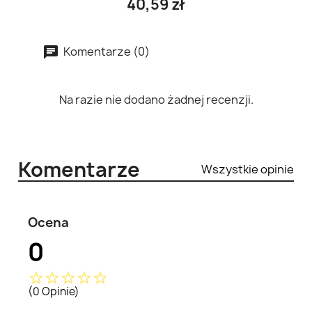
40,59 zł
Komentarze (0)
Na razie nie dodano żadnej recenzji.
Komentarze
Wszystkie opinie
Ocena
0
star_border
star_border
star_border
star_border
star_border
(0 Opinie)