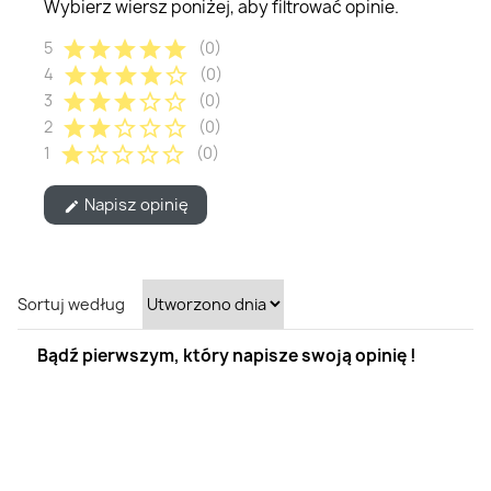
Wybierz wiersz poniżej, aby filtrować opinie.
star
star
star
star
star
5
(0)
star
star
star
star
star_border
4
(0)
star
star
star
star_border
star_border
3
(0)
star
star
star_border
star_border
star_border
2
(0)
star
star_border
star_border
star_border
star_border
1
(0)
Napisz opinię
edit
Sortuj według
Bądź pierwszym, który napisze swoją opinię !