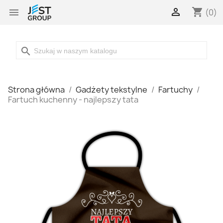

shopping_cart

(0)
search
Strona główna
Gadżety tekstylne
Fartuchy
Fartuch kuchenny - najlepszy tata