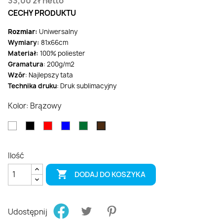
33,00 zł
netto
CECHY PRODUKTU
Rozmiar:
Uniwersalny
Wymiary:
81x66cm
Materiał:
100% poliester
Gramatura
: 200g/m2
Wzór
: Najlepszy tata
Technika druku
: Druk sublimacyjny
Kolor: Brązowy
Biały
Czarny
Czerwony
Niebieski
Zielony
Brązowy
Ilość

DODAJ DO KOSZYKA
Udostępnij