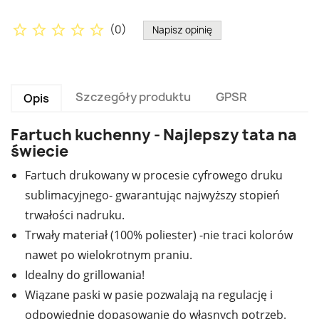
star_border
star_border
star_border
star_border
star_border
(
0
)
Napisz opinię
Szczegóły produktu
GPSR
Opis
Fartuch kuchenny - Najlepszy tata na
świecie
Fartuch drukowany w procesie cyfrowego druku
sublimacyjnego- gwarantując najwyższy stopień
trwałości nadruku.
Trwały materiał (100% poliester) -nie traci kolorów
nawet po wielokrotnym praniu.
Idealny do grillowania!
Wiązane paski w pasie pozwalają na regulację i
odpowiednie dopasowanie do własnych potrzeb.