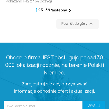
Pokazano 1-12 z 464 pozycji
1
2
3
…
39

Następny

Powrót do góry
Obecnie firma JEST obsługuje ponad 30
000 lokalizacji rocznie, na terenie Polski i
Niemiec.
Zarejestruj się aby otrzymywać
informacje odnośnie ofert i aktualizacji.