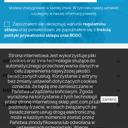
Możesz zrezygnować w każdej chwili. W tym celu należy odnaleźć
szczegóły w naszej informacji prawnej.
Zapoznałem się i akceptuję warunki
regulaminu
sklepu
oraz potwierdzam, że zapoznałem się z
treścią
polityki prywatności sklepu oraz RODO
.
Strona internetowa Jest wykorzystuje pliki
cookies oraz inne technologie służące do
INFORMACJA O SKLEPIE
keyboard_arrow_down
automatycznego przechowywania danych w
celu zapewnienia najwyższej jakości
PRODUKTY

świadczonych usług. Korzystanie z witryny
bez zmiany ustawień dotyczących cookies
oznacza, że będą one zamieszczane w
NASZA FIRMA

Państwa urządzeniu końcowym. Zgoda
wyrażona na korzystanie z tych technologii
zamknij
przez stronę internetową sklep.jest.com.pl lub
TWOJE KONTO

podmioty trzecie, w celach związanych ze
świadczeniem usług drogą elektroniczną,
może w każdym momencie zostać przez
Państwa zmodyfikowana lub odwołana w
ustawieniach przeglądarki. Więcej