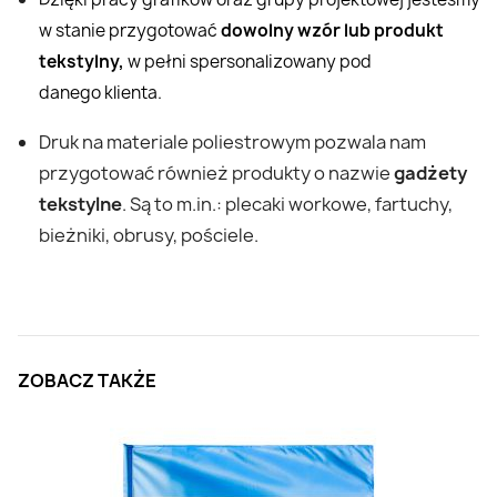
w stanie przygotować
dowolny wzór lub produkt
tekstylny,
w pełni spersonalizowany pod
danego klienta.
Druk na materiale poliestrowym pozwala nam
przygotować również produkty o nazwie
gadżety
tekstylne
. Są to m.in.: plecaki workowe, fartuchy,
bieżniki, obrusy, pościele.
ZOBACZ TAKŻE