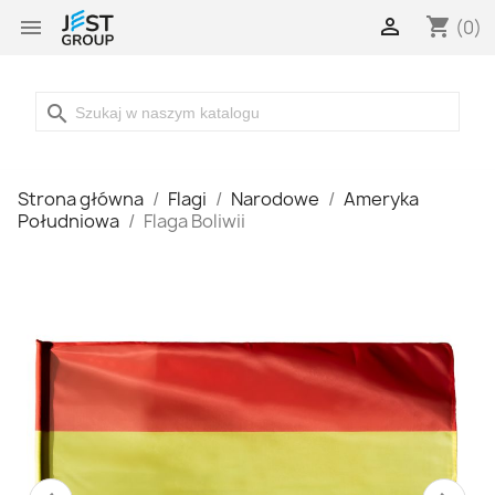

shopping_cart

(0)
search
Strona główna
Flagi
Narodowe
Ameryka
Południowa
Flaga Boliwii