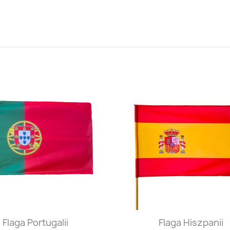
Szybki podgląd
Szybki podgląd


Flaga Portugalii
Flaga Hiszpanii