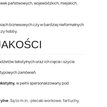
cówek państwowych, wojewódzkich, miejskich.
niach biznesowych czy w bardziej nieformalnych
czy hobby.
JAKOŚCI
żetów tekstylnych oraz ich cięcie i szycie.
etypowych zamówień.
ekstylny,
w pełni spersonalizowany pod
tylne
. Są to m.in.: plecaki workowe, fartuchy,