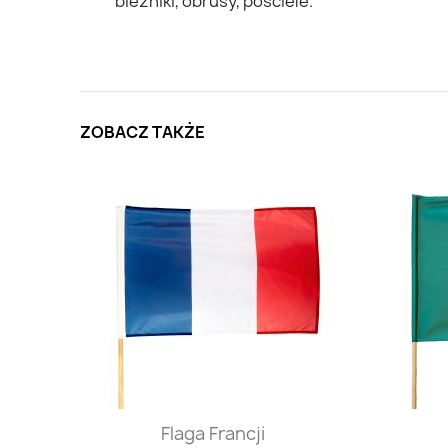
bieżniki, obrusy, pościele.
ZOBACZ TAKŻE
Szybki podgląd

Flaga Francji