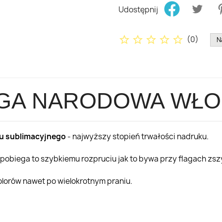
Udostępnij
star_border
star_border
star_border
star_border
star_border
(
0
)
N
GA NARODOWA WŁ
u sublimacyjnego
- najwyższy stopień trwałości nadruku.
apobiega to szybkiemu rozpruciu jak to bywa przy flagach zsz
kolorów nawet po wielokrotnym praniu.