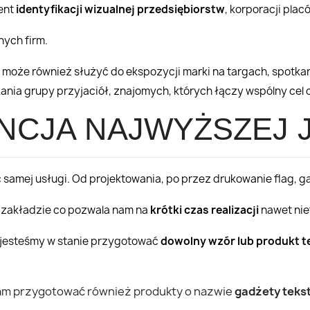
ment
identyfikacji wizualnej przedsiębiorstw
, korporacji pla
nych firm.
może również służyć do ekspozycji marki na targach, spotka
kania grupy przyjaciół, znajomych, których łączy wspólny cel 
CJA NAJWYŻSZEJ 
samej usługi. Od projektowania, po przez drukowanie flag, gad
 zakładzie co pozwala nam na
krótki czas realizacji
nawet ni
j jesteśmy w stanie przygotować
dowolny wzór lub produkt t
nam przygotować również produkty o nazwie
gadżety teks