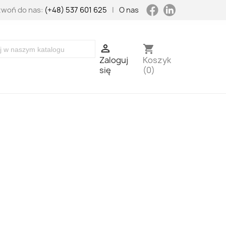
LinkedIn
Facebook
woń do nas:
(+48) 537 601 625
|
O nas

shopping_cart
Zaloguj
Koszyk
się
(0)