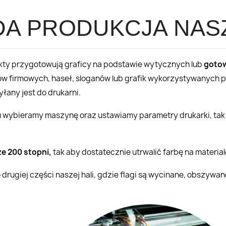
DA PRODUKCJA NAS
ojekty przygotowują graficy na podstawie wytycznych lub
goto
ów firmowych, haseł, sloganów lub grafik wykorzystywanych p
łany jest do drukarni.
tu wybieramy maszynę oraz ustawiamy parametry drukarki, tak a
e 200 stopni,
tak aby dostatecznie utrwalić farbę na materia
drugiej części naszej hali, gdzie flagi są wycinane, obszywa