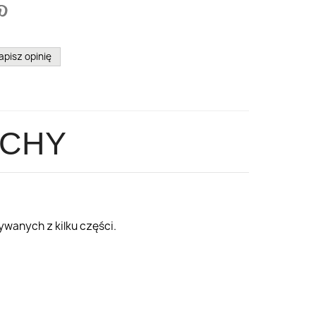
apisz opinię
OCHY
ywanych z kilku części.