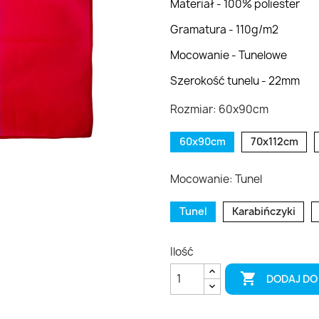
Materiał - 100% poliester
Gramatura - 110g/m2
Mocowanie - Tunelowe
Szerokość tunelu - 22mm
Rozmiar: 60x90cm
60x90cm
70x112cm
Mocowanie: Tunel
Tunel
Karabińczyki
Ilość

DODAJ DO