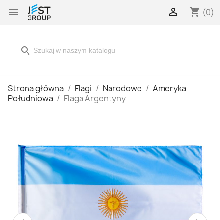

shopping_cart

(0)
search
Strona główna
Flagi
Narodowe
Ameryka
Południowa
Flaga Argentyny