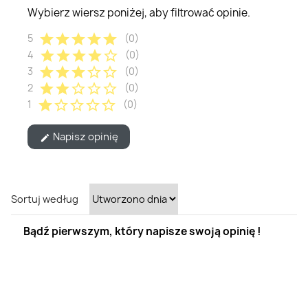
Wybierz wiersz poniżej, aby filtrować opinie.
star
star
star
star
star
5
(0)
star
star
star
star
star_border
4
(0)
star
star
star
star_border
star_border
3
(0)
star
star
star_border
star_border
star_border
2
(0)
star
star_border
star_border
star_border
star_border
1
(0)
Napisz opinię
edit
Sortuj według
Bądź pierwszym, który napisze swoją opinię !