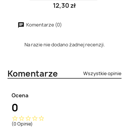
12,30 zł
Komentarze (0)
Na razie nie dodano żadnej recenzji.
Komentarze
Wszystkie opinie
Ocena
0
star_border
star_border
star_border
star_border
star_border
(0 Opinie)