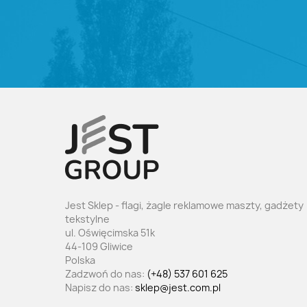
Jest Sklep - flagi, żagle reklamowe maszty, gadżety
tekstylne
ul. Oświęcimska 51k
44-109 Gliwice
Polska
Zadzwoń do nas:
(+48) 537 601 625
Napisz do nas:
sklep@jest.com.pl