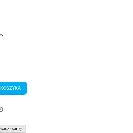
ny
y
rązowy
 KOSZYKA
apisz opinię