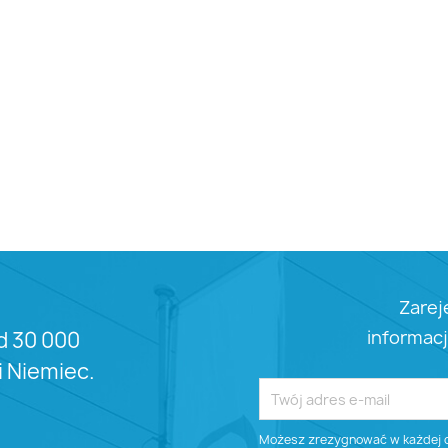
Zarej
informacj
d 30 000
 i Niemiec.
Możesz zrezygnować w każdej ch