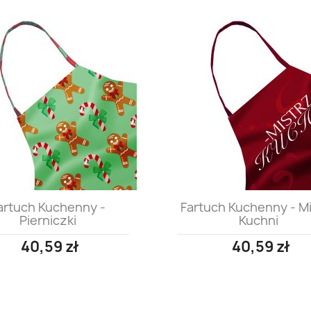
Szybki podgląd
Szybki podgląd


artuch Kuchenny -
Fartuch Kuchenny - M
Pierniczki
Kuchni
40,59 zł
40,59 zł