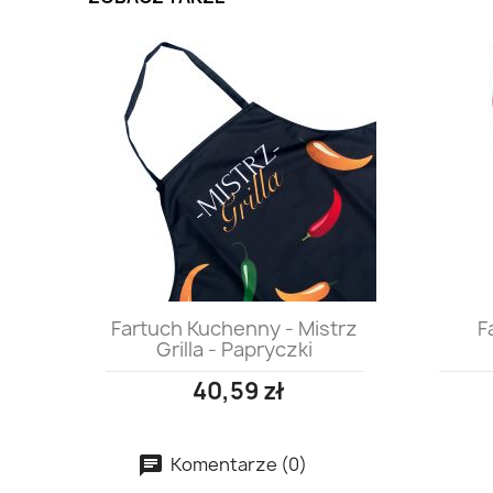
Szybki podgląd

Fartuch Kuchenny - Mistrz
F
Grilla - Papryczki
40,59 zł
Komentarze (0)