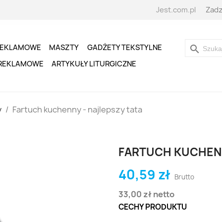
Jest.com.pl
Zadz
REKLAMOWE
MASZTY
GADŻETY TEKSTYLNE
search
 REKLAMOWE
ARTYKUŁY LITURGICZNE
y
Fartuch kuchenny - najlepszy tata
FARTUCH KUCHENN
40,59 zł
Brutto
33,00 zł
netto
CECHY PRODUKTU