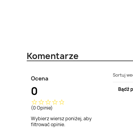
Komentarze
Sortuj we
Ocena
0
Bądź p
star_border
star_border
star_border
star_border
star_border
(0 Opinie)
Wybierz wiersz poniżej, aby
filtrować opinie.