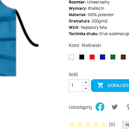
Rozmiar:
Uniwersalny
Wymiary:
81x66cm
Materiał:
100% poliester
Gramatura
: 200g/m2
Wzór
: Najlepszy tata
Technika druku
: Druk sublimacyj
Kolor: Niebieski
Biały
Czarny
Czerwony
Zielon
B
Niebieski
Ilość

DODAJ DO
Udostępnij
star_border
star_border
star_border
star_border
star_border
(
0
)
N