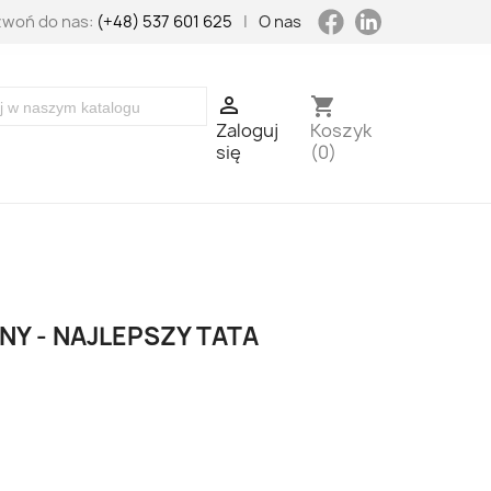
LinkedIn
Facebook
woń do nas:
(+48) 537 601 625
|
O nas

shopping_cart
Zaloguj
Koszyk
się
(0)
Y - NAJLEPSZY TATA