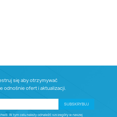
estruj się aby otrzymywać
e odnośnie ofert i aktualizacji.
wili. W tym celu należy odnaleźć szczegóły w naszej