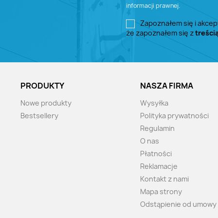
informacji prawnej.
Zapoznałem się i akcep
że zapoznałem się z
treści
PRODUKTY
NASZA FIRMA
Nowe produkty
Wysyłka
Bestsellery
Polityka prywatności
Regulamin
O nas
Płatności
Reklamacje
Kontakt z nami
Mapa strony
Odstąpienie od umowy