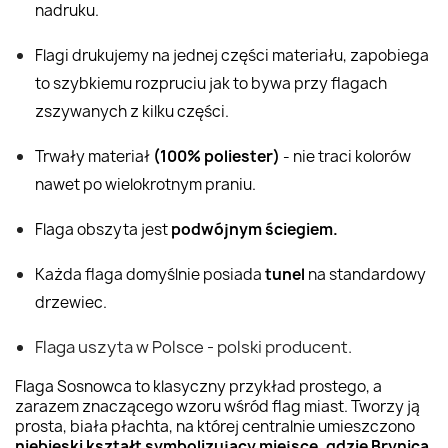
nadruku.
Flagi drukujemy na jednej części materiału, zapobiega
to szybkiemu rozpruciu jak to bywa przy flagach
zszywanych z kilku części.
Trwały materiał
(100% poliester)
- nie traci kolorów
nawet po wielokrotnym praniu.
Flaga obszyta jest
podwójnym ściegiem.
Każda flaga domyślnie posiada
tunel
na standardowy
drzewiec.
Flaga uszyta w Polsce - polski producent.
Flaga Sosnowca to klasyczny przykład prostego, a
zarazem znaczącego wzoru wśród
flag miast
. Tworzy ją
prosta, biała płachta, na której centralnie umieszczono
niebieski kształt symbolizujący miejsce, gdzie Brynica