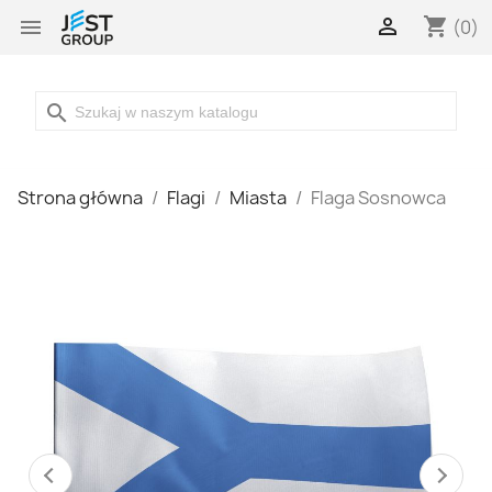

shopping_cart

(0)
search
Strona główna
Flagi
Miasta
Flaga Sosnowca