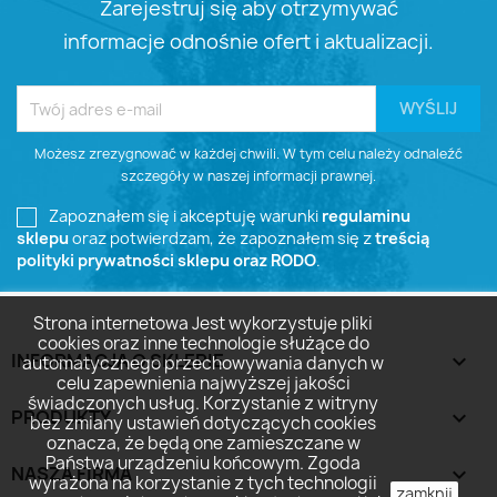
Zarejestruj się aby otrzymywać
informacje odnośnie ofert i aktualizacji.
Możesz zrezygnować w każdej chwili. W tym celu należy odnaleźć
szczegóły w naszej informacji prawnej.
Zapoznałem się i akceptuję warunki
regulaminu
sklepu
oraz potwierdzam, że zapoznałem się z
treścią
polityki prywatności sklepu oraz RODO
.
Strona internetowa Jest wykorzystuje pliki
cookies oraz inne technologie służące do
INFORMACJA O SKLEPIE
keyboard_arrow_down
automatycznego przechowywania danych w
celu zapewnienia najwyższej jakości
świadczonych usług. Korzystanie z witryny
PRODUKTY

bez zmiany ustawień dotyczących cookies
oznacza, że będą one zamieszczane w
Państwa urządzeniu końcowym. Zgoda
NASZA FIRMA

wyrażona na korzystanie z tych technologii
zamknij