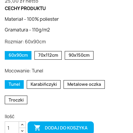
25,00 zł
netto
CECHY PRODUKTU
Materiał - 100% poliester
Gramatura - 110g/m2
Rozmiar: 60x90cm
60x90cm
70x112cm
90x150cm
Mocowanie: Tunel
Tunel
Karabińczyki
Metalowe oczka
Troczki
Ilość

DODAJ DO KOSZYKA