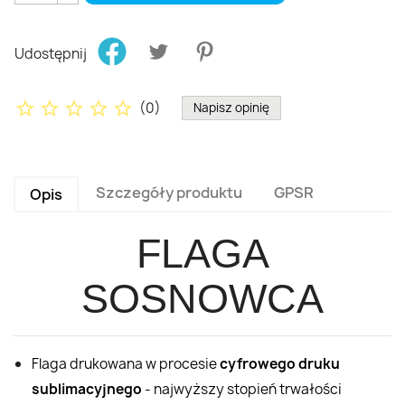
Udostępnij
star_border
star_border
star_border
star_border
star_border
(
0
)
Napisz opinię
Szczegóły produktu
GPSR
Opis
FLAGA
SOSNOWCA
Flaga drukowana w procesie
cyfrowego druku
sublimacyjnego
- najwyższy stopień trwałości