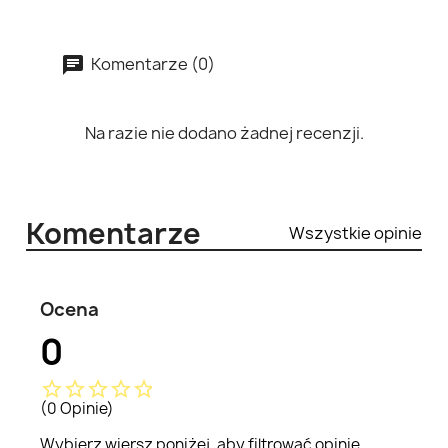
Komentarze (0)
Na razie nie dodano żadnej recenzji.
Komentarze
Wszystkie opinie
Ocena
0
star_border
star_border
star_border
star_border
star_border
(0 Opinie)
Wybierz wiersz poniżej, aby filtrować opinie.