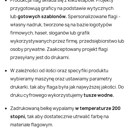
Produkcja flag składa się z kilku etapów. Projekty
przygotowują graficy na podstawie wytycznych
lub
gotowych szablonów.
Spersonalizowane flagi -
własny nadruk, tworzone są na bazie logotypów
firmowych, haseł, sloganów lub grafik
wykorzystywanych przez firmę, przedsiębiorstwo lub
osoby prywatne. Zaakceptowany projekt flagi
przesyłany jest do drukarni.
W zależności od ilości oraz specyfiki produktu
wybieramy maszynę oraz ustawiamy parametry
drukarki, tak aby flaga była jak najwyższej jakości. Do
druku cyfrowego wykorzystujemy
tusze wodne.
Zadrukowaną belkę wypalamy
w temperaturze 200
stopni,
tak aby dostatecznie utrwalić farbę na
materiale flagowym.