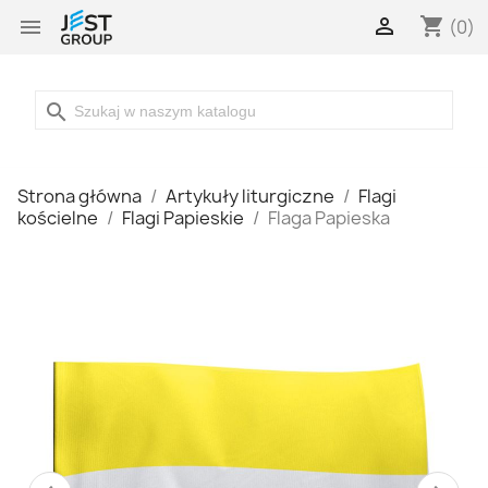

shopping_cart

(0)
search
Strona główna
Artykuły liturgiczne
Flagi
kościelne
Flagi Papieskie
Flaga Papieska