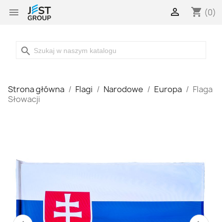

shopping_cart

(0)
search
Strona główna
Flagi
Narodowe
Europa
Flaga
Słowacji