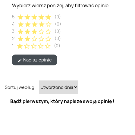
Wybierz wiersz poniżej, aby filtrować opinie.
star
star
star
star
star
5
(0)
star
star
star
star
star_border
4
(0)
star
star
star
star_border
star_border
3
(0)
star
star
star_border
star_border
star_border
2
(0)
star
star_border
star_border
star_border
star_border
1
(0)
Napisz opinię
edit
Sortuj według
Bądź pierwszym, który napisze swoją opinię !