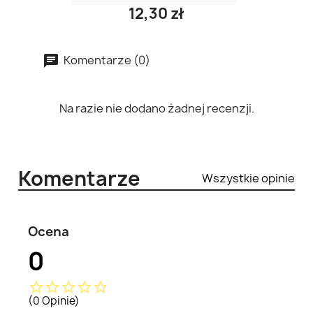
12,30 zł
Komentarze (0)
Na razie nie dodano żadnej recenzji.
Komentarze
Wszystkie opinie
Ocena
0
star_border
star_border
star_border
star_border
star_border
(0 Opinie)