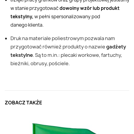
w stanie przygotować
dowolny wzór lub produkt
tekstylny,
w pełni spersonalizowany pod
danego klienta.
Druk na materiale poliestrowym pozwala nam
przygotować również produkty o nazwie
gadżety
tekstylne
. Są to m.in.: plecaki workowe, fartuchy,
bieżniki, obrusy, pościele.
ZOBACZ TAKŻE