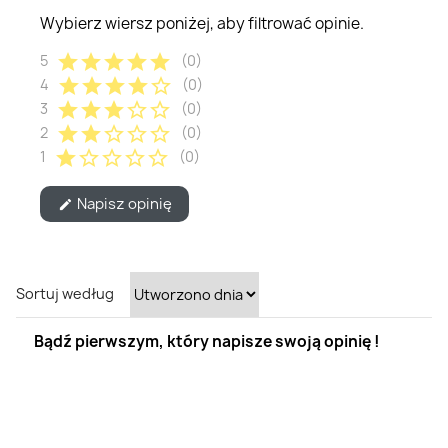
Wybierz wiersz poniżej, aby filtrować opinie.
star
star
star
star
star
5
(0)
star
star
star
star
star_border
4
(0)
star
star
star
star_border
star_border
3
(0)
star
star
star_border
star_border
star_border
2
(0)
star
star_border
star_border
star_border
star_border
1
(0)
Napisz opinię
edit
Sortuj według
Bądź pierwszym, który napisze swoją opinię !