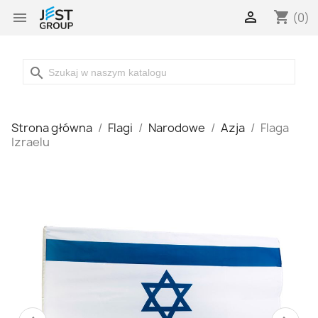

shopping_cart

(0)
search
Strona główna
Flagi
Narodowe
Azja
Flaga
Izraelu