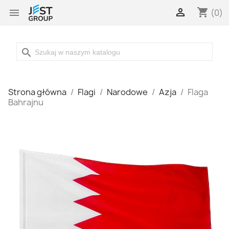

shopping_cart

(0)
search
Strona główna
Flagi
Narodowe
Azja
Flaga
Bahrajnu