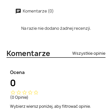
Komentarze (0)
Na razie nie dodano żadnej recenzji.
Komentarze
Wszystkie opinie
Ocena
0
star_border
star_border
star_border
star_border
star_border
(0 Opinie)
Wybierz wiersz poniżej, aby filtrować opinie.