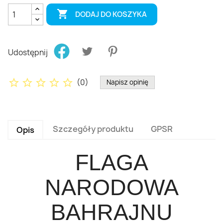

DODAJ DO KOSZYKA
Udostępnij
star_border
star_border
star_border
star_border
star_border
(
0
)
Napisz opinię
Szczegóły produktu
GPSR
Opis
FLAGA
NARODOWA
BAHRAJNU